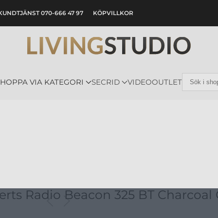
KUNDTJÄNST 070-666 47 97
KÖPVILLKOR
SHOPPA VIA KATEGORI
SECRID
VIDEO
OUTLET
erts Radio Beacon 325 BT Charcoal 