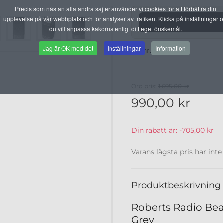
Precis som nästan alla andra sajter använder vi cookies för att förbättra din
upplevelse på vår webbplats och för analyser av trafiken. Klicka på inställningar 
du vill anpassa kakorna enligt ditt eget önskemål.
Jag är OK med det
Inställningar
Information
Artnr. B325CGE
Ord pris:
1 695,00 kr
990,00 kr
Din rabatt är:
-705,00 kr
Varans lägsta pris har inte
Produktbeskrivning
Roberts Radio Bea
Grey