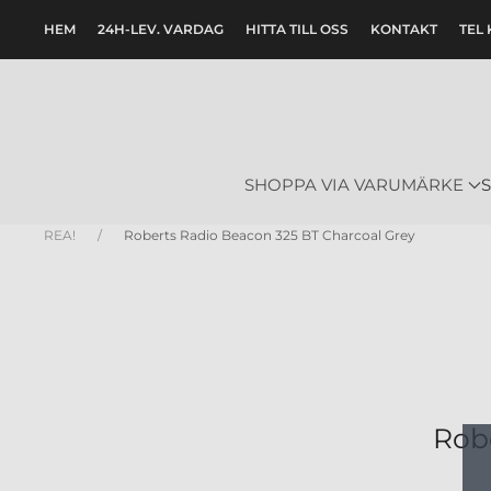
HEM
24H-LEV. VARDAG
HITTA TILL OSS
KONTAKT
TEL 
Skip to main content
SHOPPA VIA VARUMÄRKE
REA!
Roberts Radio Beacon 325 BT Charcoal Grey
Rob