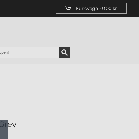
Kundvagn -
0,00 kr
Grey