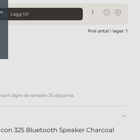
om
Lägg till
Prel antal i lager: 1
 varit lägre de senaste 30 dagarna.
con 325 Bluetooth Speaker Charcoal