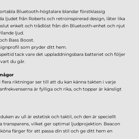
rtabla Bluetooth-högtalare blandar förstklassig
a ljudet från Roberts och retroinspirerad design, låter lika
slut enkelt och trådlöst från din Bluetooth-enhet och njut
llande ljud.
och Bass Boost.
signprofil som pryder ditt hem.
speltid tack vare det uppladdningsbara batteriet och följer
vart du går.
rmågor
flera riktningar ser till att du kan känna takten i varje
frekvenserna är fylliga och rika, och toppar är känsligt
uken av ull är estetisk och taktil, och den är speciellt
ka transparens, vilket ger optimal ljudprojektion. Beacon
öna färger för att passa din stil och ge ditt hem en