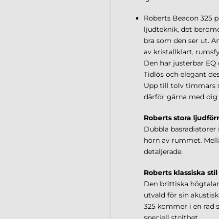
Roberts Beacon 325 po
ljudteknik, det berömd
bra som den ser ut. An
av kristallklart, rumsfy
Den har justerbar EQ 
Tidlös och elegant de
Upp till tolv timmars 
därför gärna med dig 
Roberts stora ljudfö
Dubbla basradiatorer i 
hörn av rummet. Mellan
detaljerade.
Roberts klassiska stil
Den brittiska högtalard
utvald för sin akustis
325 kommer i en rad sk
speciell stolthet.