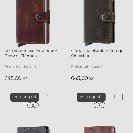
SECRID Miniwallet Vintage
SECRID Miniwallet Vintage
Brown - Plånbok
Chocolate
Prel antal i lager 4
Prel antal i lager 3
645,00 kr
645,00 kr
Lägg till
Lägg till