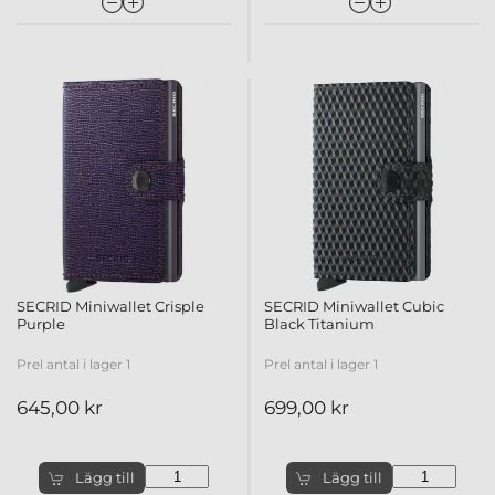
SECRID Miniwallet Crisple
SECRID Miniwallet Cubic
Purple
Black Titanium
Prel antal i lager 1
Prel antal i lager 1
645,00 kr
699,00 kr
Lägg till
Lägg till