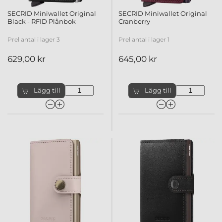
SECRID Miniwallet Original
SECRID Miniwallet Original
Black - RFID Plånbok
Cranberry
Prel antal i lager 3
Prel antal i lager 1
629,00 kr
645,00 kr
Lägg till
Lägg till