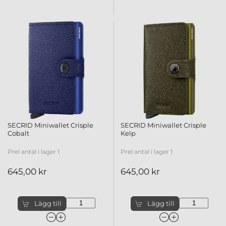
SECRID Miniwallet Crisple
SECRID Miniwallet Crisple
Cobalt
Kelp
Prel antal i lager 1
Prel antal i lager 1
645,00 kr
645,00 kr
Lägg till
Lägg till