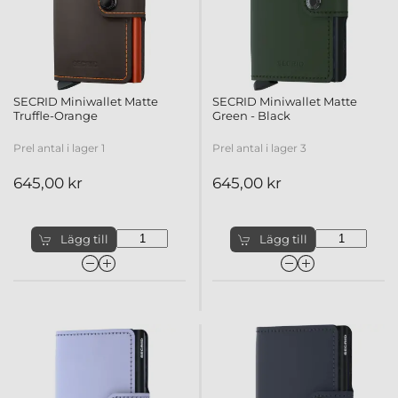
SECRID Miniwallet Matte
SECRID Miniwallet Matte
Truffle-Orange
Green - Black
Prel antal i lager 1
Prel antal i lager 3
645,00 kr
645,00 kr
Lägg till
Lägg till