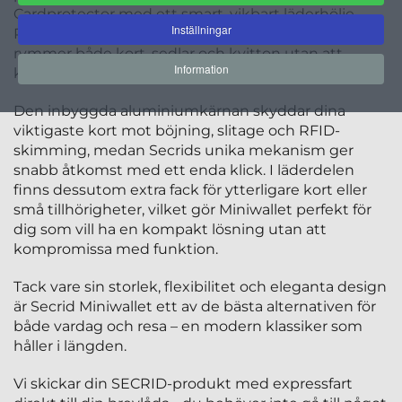
Cardprotector med ett smart, vikbart läderhölje.
Inställningar
Resultatet är en liten men rymlig plånbok som
rymmer både kort, sedlar och kvitton utan att
Information
kännas tung i fickan.
Den inbyggda aluminiumkärnan skyddar dina
viktigaste kort mot böjning, slitage och RFID-
skimming, medan Secrids unika mekanism ger
snabb åtkomst med ett enda klick. I läderdelen
finns dessutom extra fack för ytterligare kort eller
små tillhörigheter, vilket gör Miniwallet perfekt för
dig som vill ha en kompakt lösning utan att
kompromissa med funktion.
Tack vare sin storlek, flexibilitet och eleganta design
är Secrid Miniwallet ett av de bästa alternativen för
både vardag och resa – en modern klassiker som
håller i längden.
Vi skickar din SECRID-produkt med expressfart