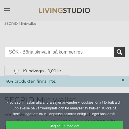
Skip to main content
SECRID Miniwallet
Kundvagn -
0,00 kr
×
info
404 produkten finns inte.
SECRID Miniwallet
Precis som nästan alla andra sajter använder vi cookies för att förbättra din
upplevelse på vår webbplats och för analyser av trafiken. Klicka på
inställningar om du vill anpassa kakorna enligt ditt eget önskemål.
Secrid Miniwallet är en av varumärkets mest
populära modeller – en kompakt och mångsidig
Jag är OK med det
plånbok som kombinerar den ikoniska