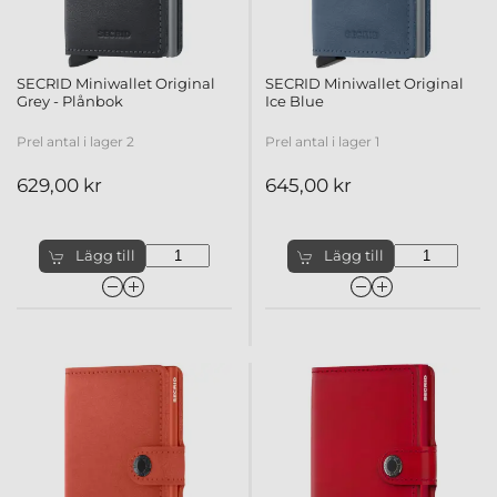
SECRID Miniwallet Original
SECRID Miniwallet Original
Grey - Plånbok
Ice Blue
Prel antal i lager 2
Prel antal i lager 1
629,00 kr
645,00 kr
Lägg till
Lägg till