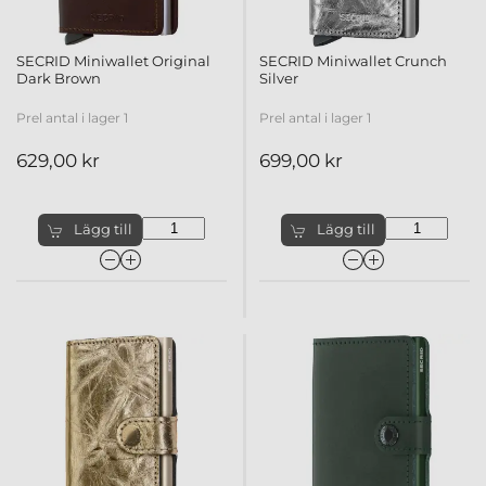
SECRID Miniwallet Original
SECRID Miniwallet Crunch
Dark Brown
Silver
Prel antal i lager 1
Prel antal i lager 1
629,00 kr
699,00 kr
Lägg till
Lägg till