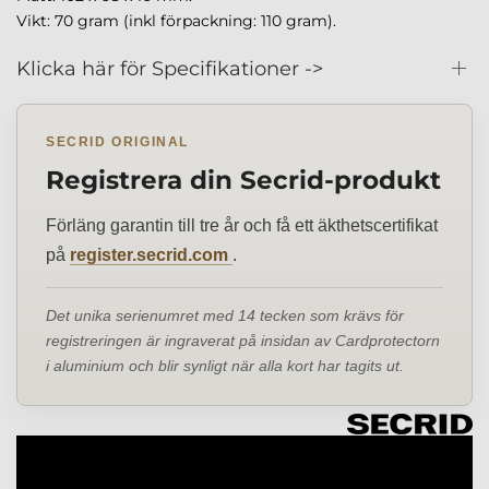
Vikt: 70 gram (inkl förpackning: 110 gram).
Klicka här för Specifikationer ->
SECRID ORIGINAL
Registrera din Secrid-produkt
Förläng garantin till tre år och få ett äkthetscertifikat
på
register.secrid.com
.
Det unika serienumret med 14 tecken som krävs för
registreringen är ingraverat på insidan av Cardprotectorn
i aluminium och blir synligt när alla kort har tagits ut.