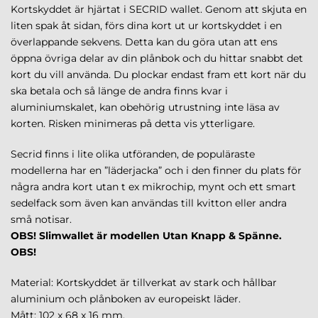
Kortskyddet är hjärtat i SECRID wallet. Genom att skjuta en
liten spak åt sidan, förs dina kort ut ur kortskyddet i en
överlappande sekvens. Detta kan du göra utan att ens
öppna övriga delar av din plånbok och du hittar snabbt det
kort du vill använda. Du plockar endast fram ett kort när du
ska betala och så länge de andra finns kvar i
aluminiumskalet, kan obehörig utrustning inte läsa av
korten. Risken minimeras på detta vis ytterligare.
Secrid finns i lite olika utföranden, de populäraste
modellerna har en ”läderjacka” och i den finner du plats för
några andra kort utan t ex mikrochip, mynt och ett smart
sedelfack som även kan användas till kvitton eller andra
små notisar.
OBS! Slimwallet är modellen Utan Knapp & Spänne.
OBS!
Material: Kortskyddet är tillverkat av stark och hållbar
aluminium och plånboken av europeiskt läder.
Mått: 102 x 68 x 16 mm.