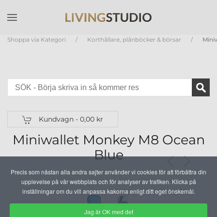
Skip to main content
Shoppa via Kategori
Korthållare, plånböcker & börsar
Mini
Kundvagn -
0,00 kr
Miniwallet Monkey M8 Ocean
Blue
Precis som nästan alla andra sajter använder vi cookies för att förbättra din
upplevelse på vår webbplats och för analyser av trafiken. Klicka på
inställningar om du vill anpassa kakorna enligt ditt eget önskemål.
Jag är OK med det