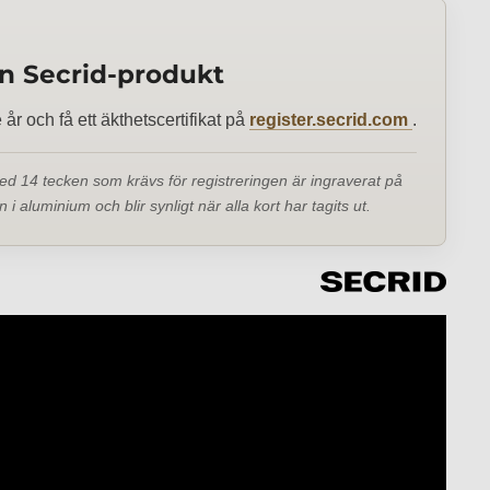
in Secrid-produkt
e år och få ett äkthetscertifikat på
register.secrid.com
.
d 14 tecken som krävs för registreringen är ingraverat på
i aluminium och blir synligt när alla kort har tagits ut.