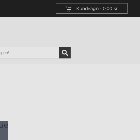
Kundvagn -
0,00 kr
ue