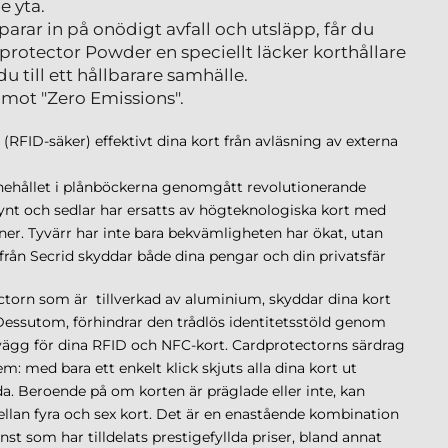
e yta.
rar in på onödigt avfall och utsläpp, får du
rotector Powder en speciellt läcker korthållare
u till ett hållbarare samhälle.
mot "Zero Emissions".
RFID-säker) effektivt dina kort från avläsning av externa
nnehållet i plånböckerna genomgått revolutionerande
mynt och sedlar har ersatts av högteknologiska kort med
er. Tyvärr har inte bara bekvämligheten har ökat, utan
från Secrid skyddar både dina pengar och din privatsfär
torn som är tillverkad av aluminium, skyddar dina kort
 Dessutom, förhindrar den trådlös identitetsstöld genom
vägg för dina RFID och NFC-kort. Cardprotectorns särdrag
em: med bara ett enkelt klick skjuts alla dina kort ut
da. Beroende på om korten är präglade eller inte, kan
llan fyra och sex kort. Det är en enastående kombination
st som har tilldelats prestigefyllda priser, bland annat