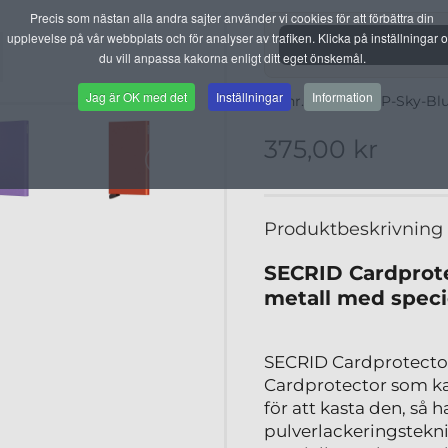
Precis som nästan alla andra sajter använder vi cookies för att förbättra din
upplevelse på vår webbplats och för analyser av trafiken. Klicka på inställningar 
du vill anpassa kakorna enligt ditt eget önskemål.
Jag är OK med det
Inställningar
Information
Artnr. 204-909-CP-Sky-Bl
375,00 kr
Produktbeskrivning
SECRID Cardprote
metall med speci
SECRID Cardprotecto
Cardprotector som kan 
för att kasta den, så 
pulverlackeringstekn