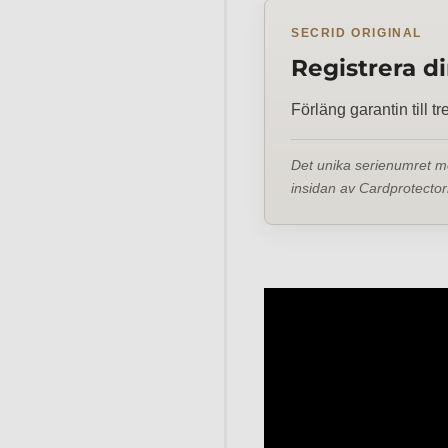
SECRID ORIGINAL
Registrera d
Förläng garantin till tr
Det unika serienumret me
insidan av Cardprotectorn 