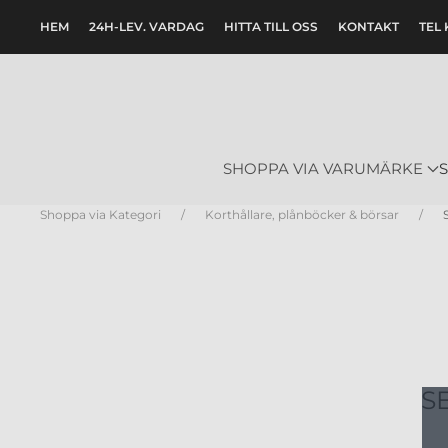
HEM
24H-LEV. VARDAG
HITTA TILL OSS
KONTAKT
TEL 
Skip to main content
SHOPPA VIA VARUMÄRKE
Shoppa via Kategori
Korthållare, plånböcker & börsar
S