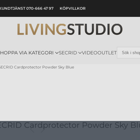
KUNDTJÄNST 070-666 47 97
KÖPVILLKOR
SHOPPA VIA KATEGORI
SECRID
VIDEO
OUTLET
SECRID Cardprotector Powder Sky Blue
ECRID Cardprotector Powder Sky Bl