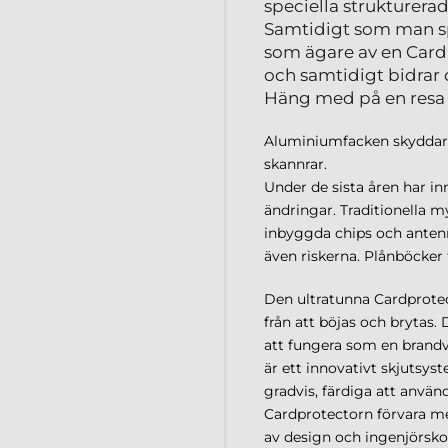
speciella strukturerad
Samtidigt som man spa
som ägare av en Cardp
och samtidigt bidrar d
Häng med på en resa 
Aluminiumfacken skyddar (
skannrar.
Under de sista åren har i
ändringar. Traditionella 
inbyggda chips och antenn
även riskerna. Plånböcker 
Den ultratunna Cardprotec
från att böjas och brytas.
att fungera som en brand
är ett innovativt skjutsyst
gradvis, färdiga att använ
Cardprotectorn förvara me
av design och ingenjörskon