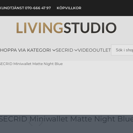
KUNDTJÄNST 070-666 47 97
KÖPVILLKOR
SHOPPA VIA KATEGORI
SECRID
VIDEO
OUTLET
SECRID Miniwallet Matte Night Blue
SECRID Miniwallet Matte Night Blu