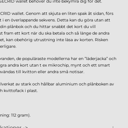
 SECRID wallet behöver du inte bekymra dig för det.
ECRID wallet. Genom att skjuta en liten spak åt sidan, förs
t i en överlappande sekvens. Detta kan du göra utan att
din plånbok och du hittar snabbt det kort du vill
t fram ett kort när du ska betala och så länge de andra
et,
kan obehörig utrustning inte läsa av korten
. Risken
erligare.
tföranden, de populäraste modellerna har en ”läderjacka” och
några andra kort utan t ex mikrochip, mynt och ett smart
ändas till kvitton eller andra små notisar.
illverkat av stark och hållbar aluminium och plånboken av
h kvittofack i plast.
ning: 112 gram).
ikationer ->