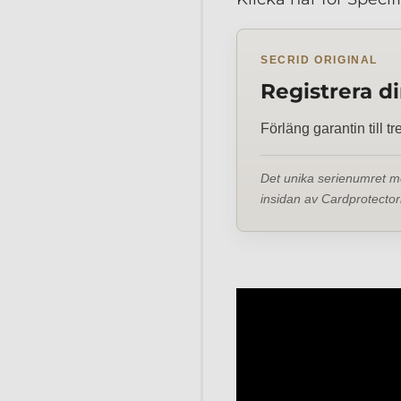
SECRID ORIGINAL
Registrera d
Förläng garantin till tr
Det unika serienumret me
insidan av Cardprotectorn 