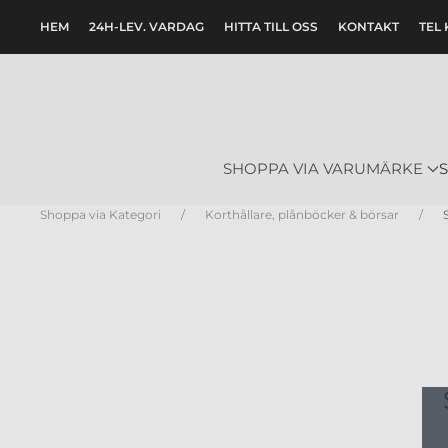
HEM
24H-LEV. VARDAG
HITTA TILL OSS
KONTAKT
TEL 
Skip to main content
SHOPPA VIA VARUMÄRKE
Shoppa via Kategori
Korthållare, plånböcker & börsar