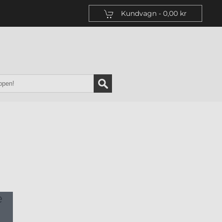
Kundvagn -
0,00 kr
e