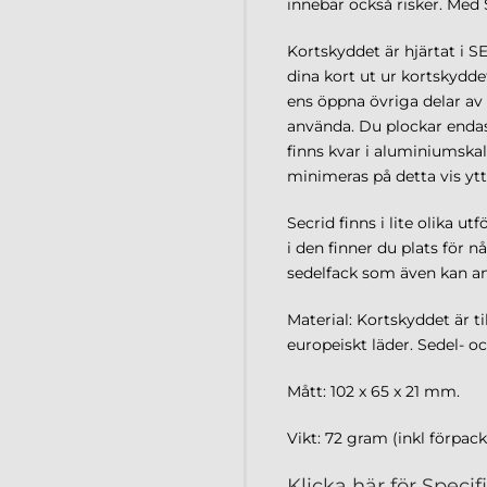
innebär också risker. Med
Kortskyddet är hjärtat i S
dina kort ut ur kortskydde
ens öppna övriga delar av 
använda. Du plockar endas
finns kvar i aluminiumskal
minimeras på detta vis ytt
Secrid finns i lite olika u
i den finner du plats för 
sedelfack som även kan anv
Material: Kortskyddet är t
europeiskt läder.
Sedel- oc
Mått: 102 x 65 x 21 mm.
Vikt: 72 gram (inkl förpack
Klicka här för Specif