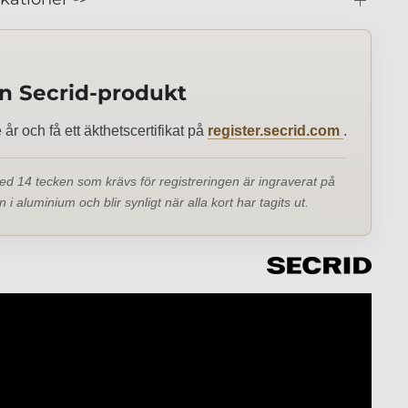
in Secrid-produkt
e år och få ett äkthetscertifikat på
register.secrid.com
.
d 14 tecken som krävs för registreringen är ingraverat på
i aluminium och blir synligt när alla kort har tagits ut.