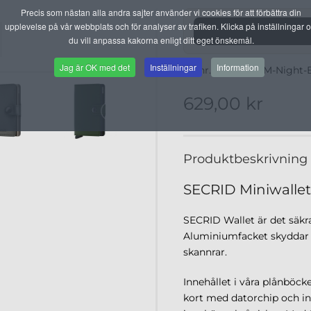
Precis som nästan alla andra sajter använder vi cookies för att förbättra din
upplevelse på vår webbplats och för analyser av trafiken. Klicka på inställningar 
du vill anpassa kakorna enligt ditt eget önskemål.
Jag är OK med det
Inställningar
Information
Artnr. 016-729-MM-Night-
629,00 kr
Produktbeskrivning
SECRID Miniwallet
SECRID Wallet är det säkra 
Aluminiumfacket skyddar (R
skannrar.
Innehållet i våra plånböcke
kort med datorchip och i