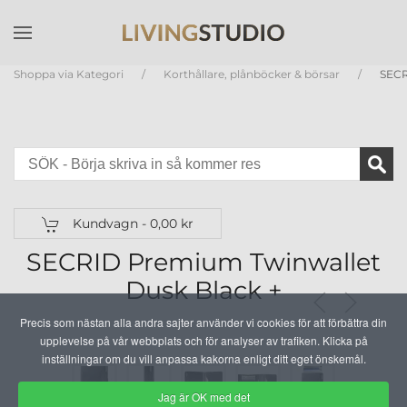
Skip to main content
Shoppa via Kategori
Korthållare, plånböcker & börsar
SECR
Kundvagn -
0,00 kr
SECRID Premium Twinwallet
Dusk Black +
Precis som nästan alla andra sajter använder vi cookies för att förbättra din
upplevelse på vår webbplats och för analyser av trafiken. Klicka på
inställningar om du vill anpassa kakorna enligt ditt eget önskemål.
Jag är OK med det