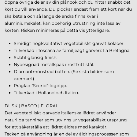
öppna övriga delar av din plånbok och du hittar snabbt det
kort du vill använda. Du plockar endast fram ett kort när du
ska betala och så länge de andra finns kvar i
aluminiumskalet,
kan obehörig utrustning inte läsa av
korten
. Risken minimeras på detta vis ytterligare.
Smidigt högkvalitativt vegetabiliskt garvat koläder.
Tillverkad i Toscana av familjeägt garveri: La Bretagna.
Subtil glansig finish.
Nydesignad metallspak i rostfritt stål.
Diamantmönstrad botten. (Se sista bilden som
exempel.)
Präglad "Secrid"-logotyp.
Tillverkad i Holland och Italien.
DUSK | BASCO | FLORAL
Det vegetabiliskt garvade italienska lädret använder
naturliga tanniner som utvinns ur vegetabiliskt ursprung
för att säkerställa att lädret åldras med karaktär.
Tecken på användning är en del av åldringsprocessen som