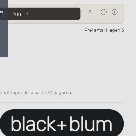
om
Lägg till
Prel antal i lager: 3
 varit lägre de senaste 30 dagarna.