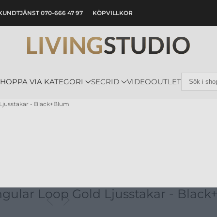
KUNDTJÄNST 070-666 47 97
KÖPVILLKOR
SHOPPA VIA KATEGORI
SECRID
VIDEO
OUTLET
Ljusstakar - Black+Blum
ngular Loop Gold Ljusstakar - Blac