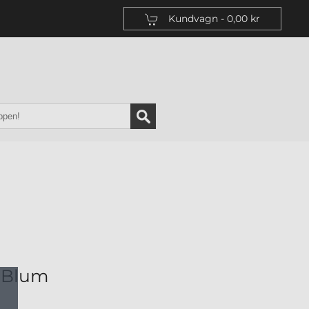
Kundvagn -
0,00 kr
k+Blum