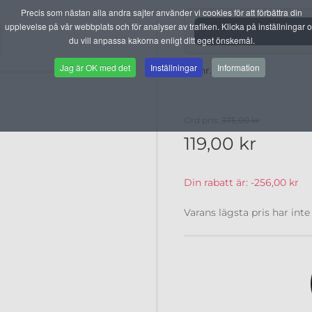
Precis som nästan alla andra sajter använder vi cookies för att förbättra din
upplevelse på vår webbplats och för analyser av trafiken. Klicka på inställningar 
du vill anpassa kakorna enligt ditt eget önskemål.
Jag är OK med det
Inställningar
Information
Artnr. TRI004
Ord pris:
375,00 kr
119,00 kr
Din rabatt är:
-256,00 kr
Varans lägsta pris har inte