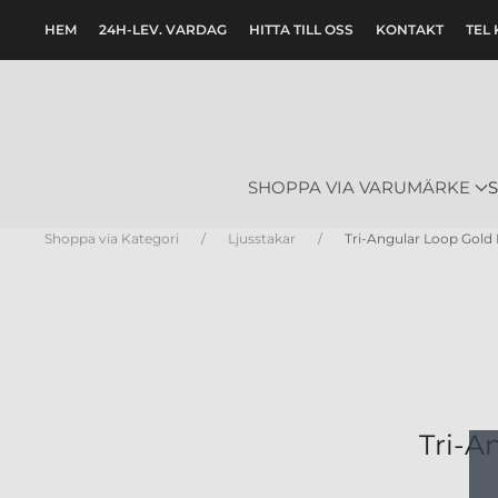
HEM
24H-LEV. VARDAG
HITTA TILL OSS
KONTAKT
TEL 
Skip to main content
SHOPPA VIA VARUMÄRKE
Shoppa via Kategori
Ljusstakar
Tri-Angular Loop Gold 
Tri-A