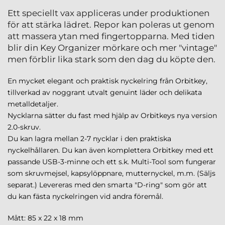
Ett speciellt vax appliceras under produktionen
för att stärka lädret. Repor kan poleras ut genom
att massera ytan med fingertopparna. Med tiden
blir din Key Organizer mörkare och mer "vintage"
men förblir lika stark som den dag du köpte den.
En mycket elegant och praktisk nyckelring från Orbitkey,
tillverkad av noggrant utvalt genuint läder och delikata
metalldetaljer.
Nycklarna sätter du fast med hjälp av Orbitkeys nya version
2.0-skruv.
Du kan lagra mellan 2-7 nycklar i den praktiska
nyckelhållaren. Du kan även komplettera Orbitkey med ett
passande USB-3-minne och ett s.k. Multi-Tool som fungerar
som skruvmejsel, kapsylöppnare, mutternyckel, m.m. (Säljs
separat.) Levereras med den smarta "D-ring" som gör att
du kan fästa nyckelringen vid andra föremål.
Mått: 85 x 22 x 18 mm