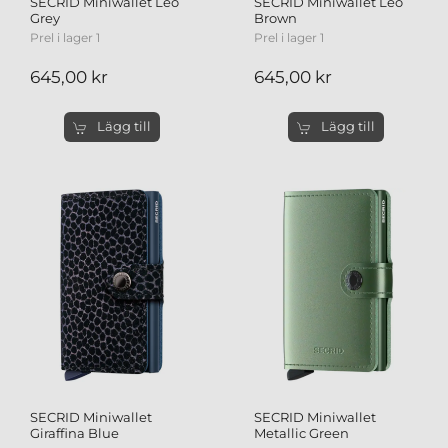
SECRID Miniwallet Leo
SECRID Miniwallet Leo
Brown
Grey
Prel i lager 1
Prel i lager 1
645,00 kr
645,00 kr
Lägg till
Lägg till
SECRID Miniwallet
SECRID Miniwallet
Giraffina Blue
Metallic Green