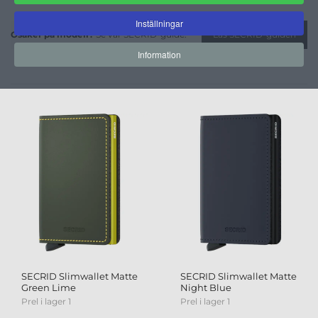
Inställningar
Osäker på modell?
Se vår SECRID-guide.
Läs SECRID-guiden
Information
SECRID Slimwallet Matte
SECRID Slimwallet Matte
Green Lime
Night Blue
Prel i lager 1
Prel i lager 1