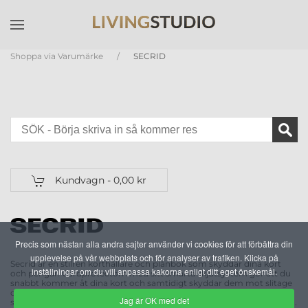
Skip to main content
Shoppa via Varumärke
SECRID
Kundvagn -
0,00 kr
Precis som nästan alla andra sajter använder vi cookies för att förbättra din
upplevelse på vår webbplats och för analyser av trafiken. Klicka på
Secrid är en stilren kort­hållare och plånbok som skyddar dina kort
inställningar om du vill anpassa kakorna enligt ditt eget önskemål.
och pengar. Cardprotectorn med sitt smarta skjut­system gör att du
snabbt kommer åt dina kort och samtidigt skyddar dem mot slitage
och skimming. Hos oss hittar du hela SECRID-sortimentet med
Jag är OK med det
snabb leverans och personlig service från vår SECRID-verkstad i Lund.