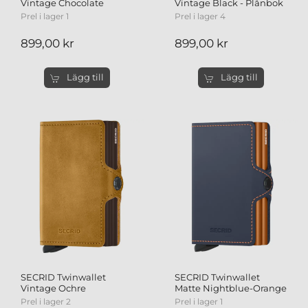
Vintage Chocolate
Vintage Black - Plånbok
Prel i lager 1
Prel i lager 4
899,00 kr
899,00 kr
Lägg till
Lägg till
SECRID Twinwallet
SECRID Twinwallet
Vintage Ochre
Matte Nightblue-Orange
Prel i lager 2
Prel i lager 1