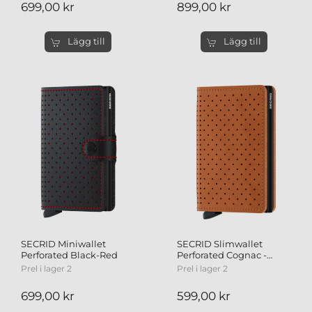
699,00 kr
899,00 kr
Lägg till
Lägg till
SECRID Miniwallet
SECRID Slimwallet
Perforated Black-Red
Perforated Cognac -
Plånbok
Prel i lager 2
Prel i lager 2
699,00 kr
599,00 kr